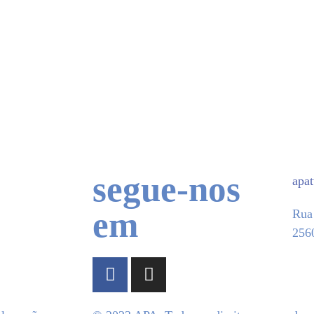
itos Parabéns!
segue-nos
apa
em
Rua 
2560