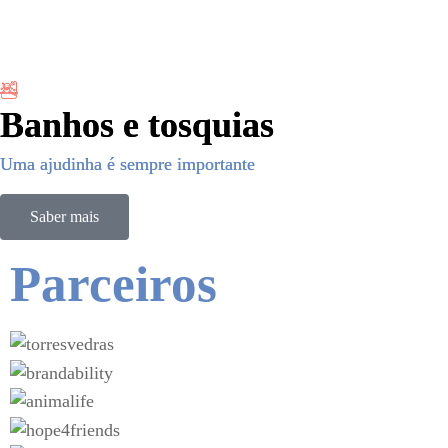
Atividades na
Banhos e tosquias
Banhos e tosquias
Uma ajudinha é sempre importante
Uma ajudinha é sempre importante
Saber mais
Parceiros