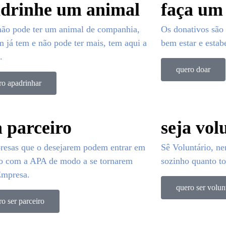
drinhe um animal
faça um
ão pode ter um animal de companhia,
Os donativos são 
 já tem e não pode ter mais, tem aqui a
bem estar e estab
.
quero doar
ro apadrinhar
a parceiro
seja vol
resas que o desejarem podem entrar em
Sê Voluntário, n
to com a APA de modo a se tornarem
sozinho quanto to
Empresa.
quero ser volun
ro ser parceiro