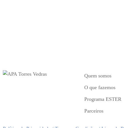
Agosto 23, 2022
/
admin
Aniversário 40 anos de APA
Aos sócios, voluntários, adoptantes e parceiros da APA, mu
Quem somos
O que fazemos
Programa ESTER
Parceiros