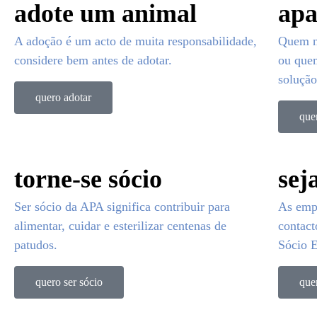
adote um animal
apa
A adoção é um acto de muita responsabilidade,
Quem n
considere bem antes de adotar.
ou quem
solução
quero adotar
que
torne-se sócio
sej
Ser sócio da APA significa contribuir para
As emp
alimentar, cuidar e esterilizar centenas de
contac
patudos.
Sócio 
quero ser sócio
que